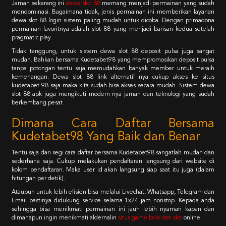
Jaman sekarang ini
dewa slot 88
memang menjadi permainan yang sudah
mendominasi. Bagaimana tidak, jenis permainan ini memberikan layanan
dewa slot 88 login sistem paling mudah untuk dicoba. Dengan primadona
permainan favoritnya adalah slot 88 yang menjadi barisan kedua setelah
pragmatic play.
Tidak tanggung, untuk sistem dewa slot 88 deposit pulsa juga sangat
mudah. Bahkan bersama Kudetabet98 yang mempromosikan deposit pulsa
tanpa potongan tentu saja memudahkan banyak member untuk meraih
kemenangan. Dewa slot 88 link alternatif nya cukup akses ke situs
kudetabet 98 saja maka kita sudah bisa akses secara mudah. Sistem dewa
slot 88 apk juga mengikuti modern nya jaman dan teknologi yang sudah
berkembang pesat
Dimana Cara Daftar Bersama
Kudetabet98 Yang Baik dan Benar
Tentu saja dari segi cara daftar bersama Kudetabet98 sangatlah mudah dan
sederhana saja. Cukup melakukan pendaftaran langsung dari website di
kolom pendaftaran. Maka user id akan langsung siap saat itu juga (dalam
hitungan per detik).
Ataupun untuk lebih efisien bisa melalui Livechat, Whatsapp, Telegram dan
Email pastinya didukung service selama 1x24 jam nonstop. Kepada anda
sehingga bisa menikmati permainan ini jauh lebih nyaman kapan dan
dimanapun ingin menikmati aldernalin
situs game bola dan slot
online.