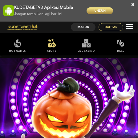
×
KUDETABET98 Aplikasi Mobile
UNDUH
Jangan tampilkan lagi hari ini
MASUK
DAFTAR
HOT GAMES
SLOTS
LIVE CASINO
RACE
;;