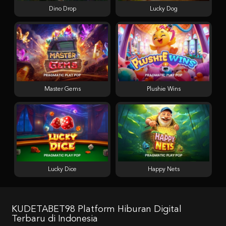
Dino Drop
Lucky Dog
Master Gems
Plushie Wins
Lucky Dice
Happy Nets
KUDETABET98 Platform Hiburan Digital
Terbaru di Indonesia