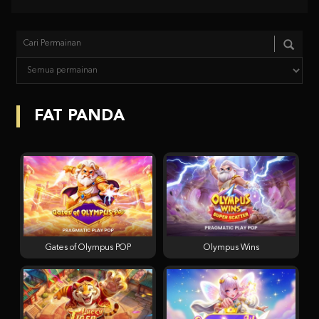
FAT PANDA
Gates of Olympus POP
Olympus Wins