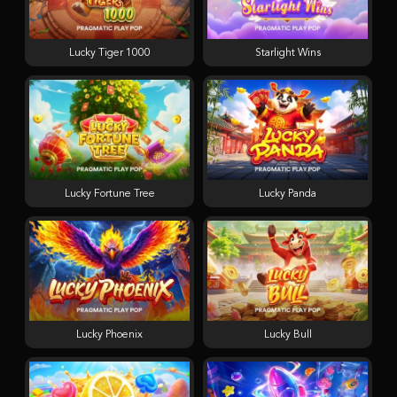
Lucky Tiger 1000
Starlight Wins
Lucky Fortune Tree
Lucky Panda
Lucky Phoenix
Lucky Bull