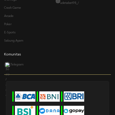
udetabet98_/
Crash Game
Arcade
Poker
E-Sports
Sabung Ayam
Komunitas
Telegram