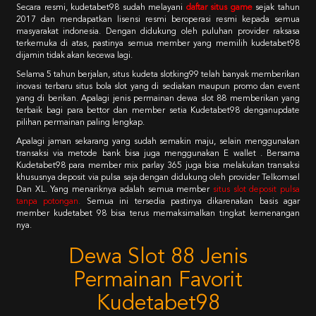
Secara resmi, kudetabet98 sudah melayani
daftar situs game
sejak tahun
2017 dan mendapatkan lisensi resmi beroperasi resmi kepada semua
masyarakat indonesia. Dengan didukung oleh puluhan provider raksasa
terkemuka di atas, pastinya semua member yang memilih kudetabet98
dijamin tidak akan kecewa lagi.
Selama 5 tahun berjalan, situs kudeta slotking99 telah banyak memberikan
inovasi terbaru situs bola slot yang di sediakan maupun promo dan event
yang di berikan. Apalagi jenis permainan dewa slot 88 memberikan yang
terbaik bagi para bettor dan member setia Kudetabet98 denganupdate
pilihan permainan paling lengkap.
Apalagi jaman sekarang yang sudah semakin maju, selain menggunakan
transaksi via metode bank bisa juga menggunakan E wallet . Bersama
Kudetabet98 para member mix parlay 365 juga bisa melakukan transaksi
khususnya deposit via pulsa saja dengan didukung oleh provider Telkomsel
Dan XL. Yang menariknya adalah semua member
situs slot deposit pulsa
tanpa potongan
.
Semua ini tersedia pastinya dikarenakan basis agar
member kudetabet 98 bisa terus memaksimalkan tingkat kemenangan
nya.
Dewa Slot 88 Jenis
Permainan Favorit
Kudetabet98