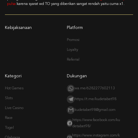
pulsa
karena syarat wd TO yang diberikan sangat rendah yaitu cuma x1.
Kebijaksanaan
Platform
Promosi
Loyalty
Referral
Kategori
Dukungan
Hot Games
wa.me/6282277602113
Slots
https://t.me/kudetabet98
Live Casino
kudetabet98@gmail.com
Race
https://www.facebook.com/ku
detabet98/
Togel
https://www.instagram.com/k
Olahraga