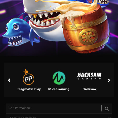
Pragmatic Play
MicroGaming
Hacksaw
King