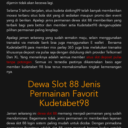
dijamin tidak akan kecewa lagi.
Selama 5 tahun berjalan, situs kudeta slotking99 telah banyak memberikan
inovasi terbaru situs bola slot yang di sediakan maupun promo dan event
yang di berikan. Apalagi jenis permainan dewa slot 88 memberikan yang
terbaik bagi para bettor dan member setia Kudetabet98 denganupdate
pilihan permainan paling lengkap.
Apalagi jaman sekarang yang sudah semakin maju, selain menggunakan
transaksi via metode bank bisa juga menggunakan E wallet . Bersama
Kudetabet98 para member mix parlay 365 juga bisa melakukan transaksi
khususnya deposit via pulsa saja dengan didukung oleh provider Telkomsel
Dan XL. Yang menariknya adalah semua member
situs slot deposit pulsa
tanpa potongan
.
Semua ini tersedia pastinya dikarenakan basis agar
member kudetabet 98 bisa terus memaksimalkan tingkat kemenangan
nya.
Dewa Slot 88 Jenis
Permainan Favorit
Kudetabet98
Jaman sekarang ini
dewa slot 88
memang menjadi permainan yang sudah
mendominasi. Bagaimana tidak, jenis permainan ini memberikan layanan
dewa slot 88 login sistem paling mudah untuk dicoba. Dengan primadona