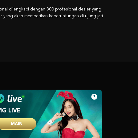
onal dilengkapi dengan 300 profesional dealer yang
ler yang akan memberikan keberuntungan di ujung jari
MG LIVE
MAIN