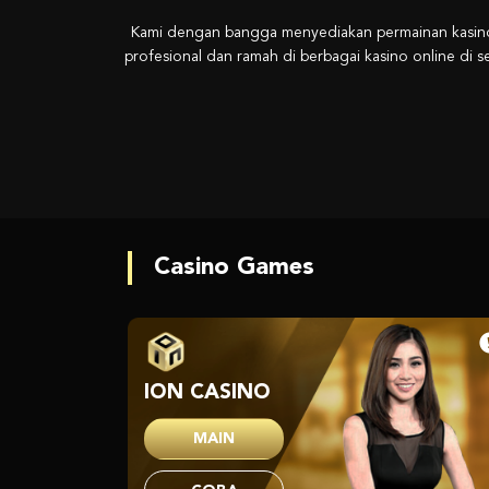
Kami dengan bangga menyediakan permainan kasino o
profesional dan ramah di berbagai kasino online di 
Casino Games
ION CASINO
MAIN