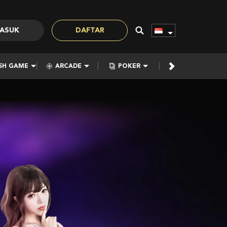
ASUK
DAFTAR
SH GAME
ARCADE
POKER
E-SPORTS