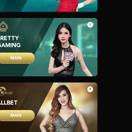
PRETTY
GAMING
MAIN
ALLBET
MAIN