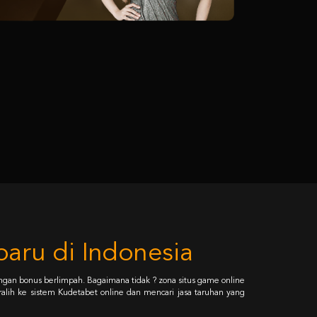
aru di Indonesia
gan bonus berlimpah. Bagaimana tidak ? zona situs game online
alih ke sistem Kudetabet online dan mencari jasa taruhan yang