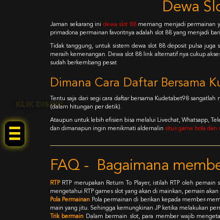
Dewa Slo
Jaman sekarang ini
dewa slot 88
memang menjadi permainan yan
primadona permainan favoritnya adalah slot 88 yang menjadi bari
Tidak tanggung, untuk sistem dewa slot 88 deposit pulsa j
meraih kemenangan. Dewa slot 88 link alternatif nya cukup akse
sudah berkembang pesat
Dimana Cara Daftar Bersama K
Tentu saja dari segi cara daftar bersama Kudetabet98 sangatlah
KLIK DISINI!
(dalam hitungan per detik).
Ataupun untuk lebih efisien bisa melalui Livechat, Whatsapp, 
dan dimanapun ingin menikmati aldernalin
situs game bola dan s
FAQ - Bagaimana member
RTP
RTP merupakan Return To Player, istilah RTP oleh pemai
mengetahui RTP games slot yang akan di mainkan, pemain akan
Pola Permainan
Pola permainan di berikan kepada member-mem
main yang jitu. Sehingga kemungkinan JP ketika melakukan perm
Trik bermain
Dalam bermain slot, para member wajib mengetah