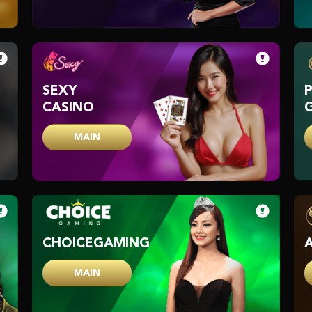
SEXY
CASINO
MAIN
CHOICEGAMING
MAIN