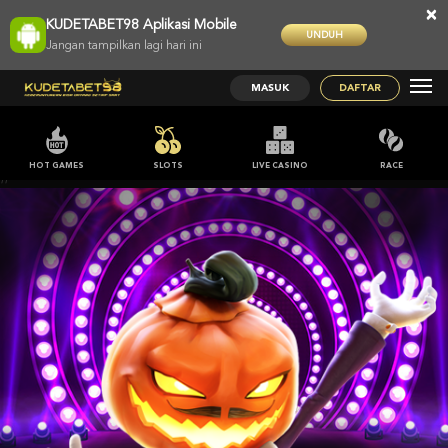
×
KUDETABET98 Aplikasi Mobile
UNDUH
Jangan tampilkan lagi hari ini
MASUK
DAFTAR
HOT GAMES
SLOTS
LIVE CASINO
RACE
;;