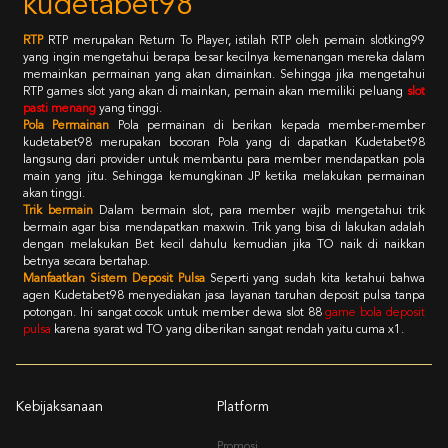
kudetabet98
RTP
RTP merupakan Return To Player, istilah RTP oleh pemain slotking99
yang ingin mengetahui berapa besar kecilnya kemenangan mereka dalam
memainkan permainan yang akan dimainkan. Sehingga jika mengetahui
RTP games slot yang akan di mainkan, pemain akan memiliki peluang
slot
pasti menang
yang tinggi.
Pola Permainan
Pola permainan di berikan kepada member-member
kudetabet98 merupakan bocoran Pola yang di dapatkan Kudetabet98
langsung dari provider untuk membantu para member mendapatkan pola
main yang jitu. Sehingga kemungkinan JP ketika melakukan permainan
akan tinggi.
Trik bermain
Dalam bermain slot, para member wajib mengetahui trik
bermain agar bisa mendapatkan maxwin. Trik yang bisa di lakukan adalah
dengan melakukan Bet kecil dahulu kemudian jika TO naik di naikkan
betnya secara bertahap.
Manfaatkan Sistem Deposit Pulsa
Seperti yang sudah kita ketahui bahwa
agen Kudetabet98 menyediakan jasa layanan taruhan deposit pulsa tanpa
potongan. Ini sangat cocok untuk member dewa slot 88
game bola deposit
pulsa
karena syarat wd TO yang diberikan sangat rendah yaitu cuma x1.
Kebijaksanaan
Platform
Promosi