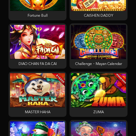
Fortune Bull
CAISHEN DADDY
DIAO CHAN FA DA CAI
Challenge・Mayan Calendar
MASTER HAHA
ZUMA