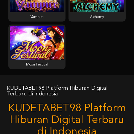
Vampire
Alchemy
Moon Festival
KUDETABET98 Platform Hiburan Digital
Terbaru di Indonesia
KUDETABET98 Platform
Hiburan Digital Terbaru
di Indonesia