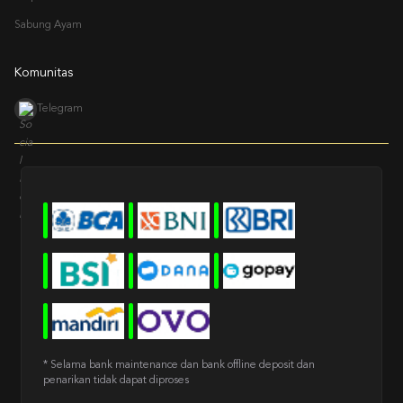
Sabung Ayam
Komunitas
Telegram
* Selama bank maintenance dan bank offline deposit dan
penarikan tidak dapat diproses