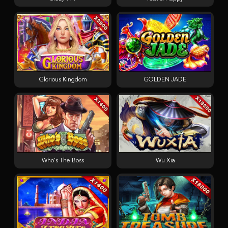
Glorious Kingdom
GOLDEN JADE
Who's The Boss
Wu Xia