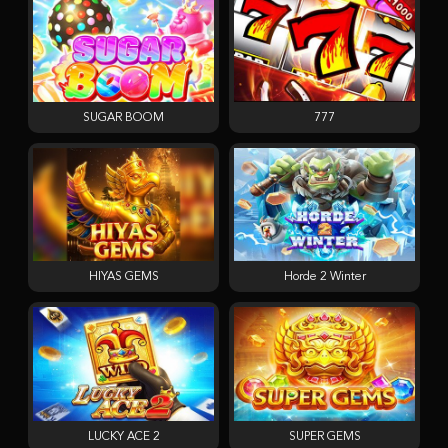
SUGAR BOOM
777
HIYAS GEMS
Horde 2 Winter
LUCKY ACE 2
SUPER GEMS