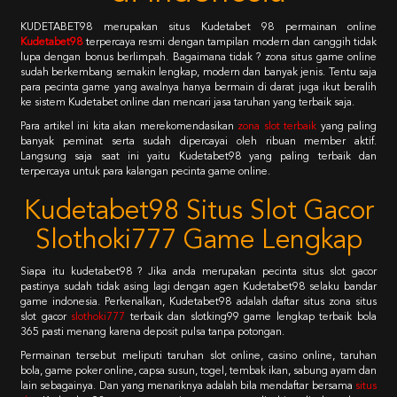
KUDETABET98 merupakan situs Kudetabet 98 permainan online
Kudetabet98
terpercaya resmi dengan tampilan modern dan canggih tidak
lupa dengan bonus berlimpah. Bagaimana tidak ? zona situs game online
sudah berkembang semakin lengkap, modern dan banyak jenis. Tentu saja
para pecinta game yang awalnya hanya bermain di darat juga ikut beralih
ke sistem Kudetabet online dan mencari jasa taruhan yang terbaik saja.
Para artikel ini kita akan merekomendasikan
zona slot terbaik
yang paling
banyak peminat serta sudah dipercayai oleh ribuan member aktif.
Langsung saja saat ini yaitu Kudetabet98 yang paling terbaik dan
terpercaya untuk para kalangan pecinta game online.
Kudetabet98 Situs Slot Gacor
Slothoki777 Game Lengkap
Siapa itu kudetabet98 ? Jika anda merupakan pecinta situs slot gacor
pastinya sudah tidak asing lagi dengan agen Kudetabet98 selaku bandar
game indonesia. Perkenalkan, Kudetabet98 adalah daftar situs zona situs
slot gacor
slothoki777
terbaik dan slotking99 game lengkap terbaik bola
365 pasti menang karena deposit pulsa tanpa potongan.
Permainan tersebut meliputi taruhan slot online, casino online, taruhan
bola, game poker online, capsa susun, togel, tembak ikan, sabung ayam dan
lain sebagainya. Dan yang menariknya adalah bila mendaftar bersama
situs