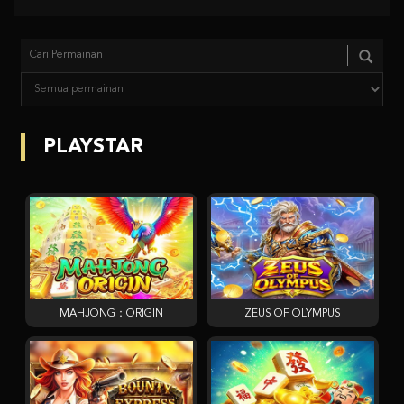
PLAYSTAR
MAHJONG：ORIGIN
ZEUS OF OLYMPUS